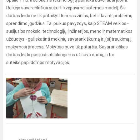
Spalio 11 d. trečiokams technologijų pamoka buvo labai įdomi.
Reikėjo savarankiškai sukurti kvėpavimo sistemos modelį. Šis
darbas leido ne tik pritaikyti turimas žinias, bet ir lavinti problemų
sprendimo įgūdžius. Tai puikus pavyzdys, kaip STEAM veiklos -
susijusios mokslo, technologijų, inžinerijos, meno ir matematikos
užduotys - gali skatinti mokinių savarankiškumą ir į(si)traukimą į
mokymosi procesą. Mokytoja buvo tik patarėja. Savarankiškas
darbas leido pasijusti atsakingiems už savo darbą, o tai
suteikė papildomos motyvacijos.