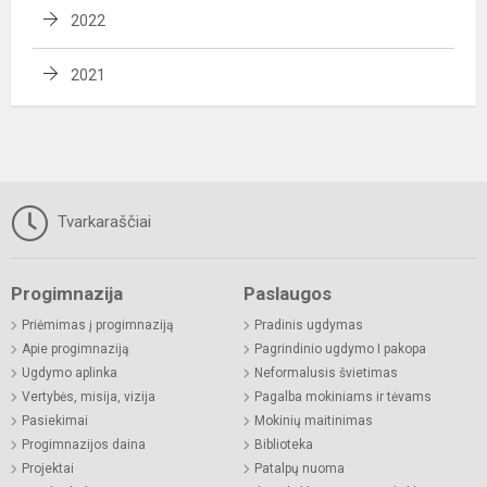
2022
2021
Tvarkaraščiai
Progimnazija
Paslaugos
Priėmimas į progimnaziją
Pradinis ugdymas
Apie progimnaziją
Pagrindinio ugdymo I pakopa
Ugdymo aplinka
Neformalusis švietimas
Vertybės, misija, vizija
Pagalba mokiniams ir tėvams
Pasiekimai
Mokinių maitinimas
Progimnazijos daina
Biblioteka
Projektai
Patalpų nuoma