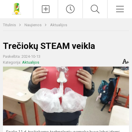
Paieška
Men
Titulinis
Naujienos
Aktualijos
Trečiokų STEAM veikla
Paskelbta: 2024-10-13
Kategorija:
Aktualijos