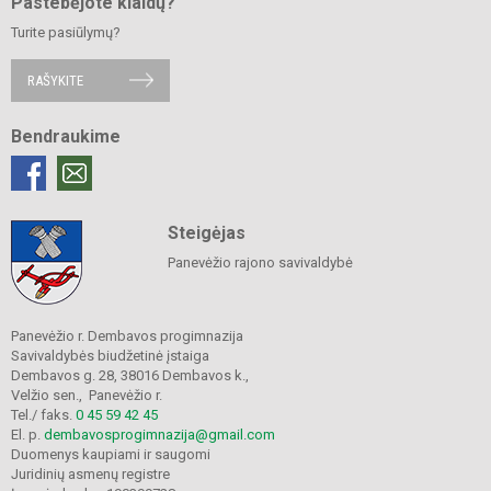
Pastebėjote klaidų?
Turite pasiūlymų?
RAŠYKITE
Bendraukime
Steigėjas
Panevėžio rajono savivaldybė
Panevėžio r. Dembavos progimnazija
Savivaldybės biudžetinė įstaiga
Dembavos g. 28, 38016 Dembavos k.,
Velžio sen., Panevėžio r.
Tel./ faks.
0 45 59 42 45
El. p.
dembavosprogimnazija@gmail.com
Duomenys kaupiami ir saugomi
Juridinių asmenų registre