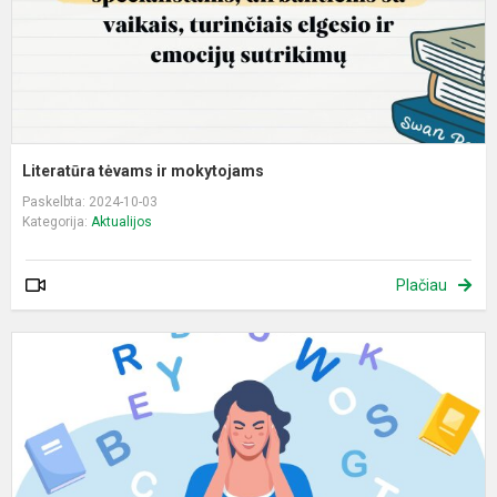
Literatūra tėvams ir mokytojams
Paskelbta: 2024-10-03
Kategorija:
Aktualijos
Plačiau
S
-
d
p
ir
s