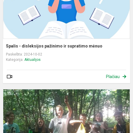
m
Spalis - disleksijos pažinimo ir supratimo mėnuo
Paskelbta: 2024-10-02
Kategorija:
Aktualijos
Plačiau
M
d