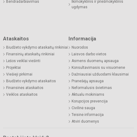
Bendradarbiavimas
Ikimokyklinis ir priešmokyklinis
ugdymas
Ataskaitos
Informacija
Biudžeto vykdymo ataskaitų rinkiniai
Nuorodos
Finansinių ataskaitų rinkiniai
Laisvos darbo vietos
Lėšos veiklai viešinti
Asmens duomenų apsauga
Projektai
Konsultavimasis su visuomene
Viešieji pirkimai
Dažniausiai užduodami klausimai
Biudžeto vykdymo ataskaitos
Pranešėjų apsauga
Finansinės ataskaitos
Neformalusis švietimas
Veiklos ataskaitos
Aktualu mokiniams
Korupcijos prevencija
Civilinė sauga
Teisinė informacija
Atviri duomenys