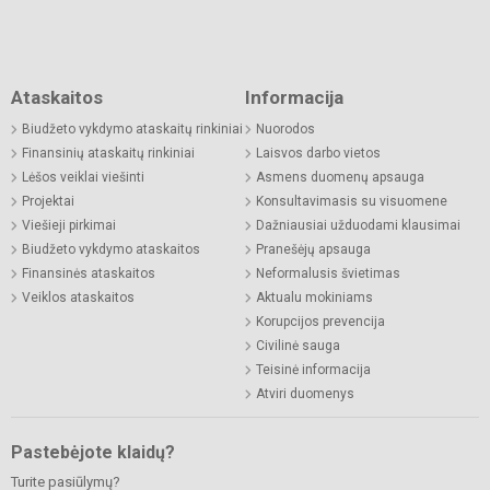
Ataskaitos
Informacija
Biudžeto vykdymo ataskaitų rinkiniai
Nuorodos
Finansinių ataskaitų rinkiniai
Laisvos darbo vietos
Lėšos veiklai viešinti
Asmens duomenų apsauga
Projektai
Konsultavimasis su visuomene
Viešieji pirkimai
Dažniausiai užduodami klausimai
Biudžeto vykdymo ataskaitos
Pranešėjų apsauga
Finansinės ataskaitos
Neformalusis švietimas
Veiklos ataskaitos
Aktualu mokiniams
Korupcijos prevencija
Civilinė sauga
Teisinė informacija
Atviri duomenys
Pastebėjote klaidų?
Turite pasiūlymų?