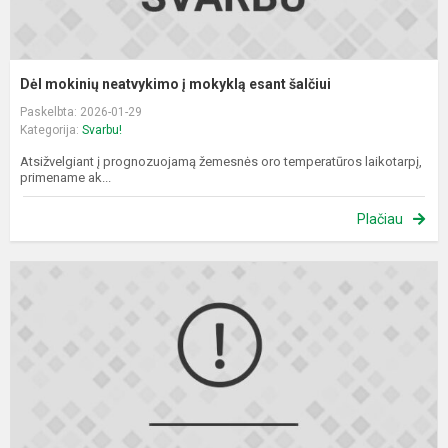
Dėl mokinių neatvykimo į mokyklą esant šalčiui
Paskelbta: 2026-01-29
Kategorija:
Svarbu!
Atsižvelgiant į prognozuojamą žemesnės oro temperatūros laikotarpį,
primename ak...
Plačiau
M
a
t
n