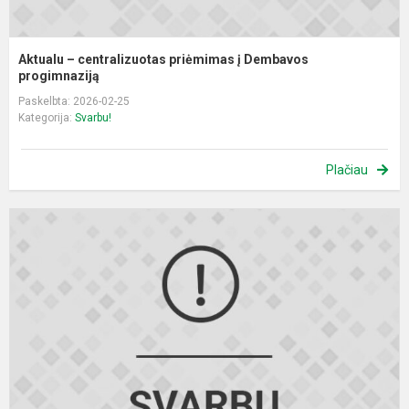
Aktualu – centralizuotas priėmimas į Dembavos
progimnaziją
Paskelbta: 2026-02-25
Kategorija:
Svarbu!
Plačiau
D
m
n
į
m
e
š