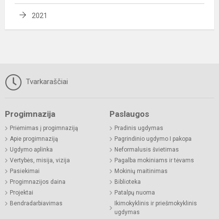
2021
Tvarkaraščiai
Progimnazija
Paslaugos
Priėmimas į progimnaziją
Pradinis ugdymas
Apie progimnaziją
Pagrindinio ugdymo I pakopa
Ugdymo aplinka
Neformalusis švietimas
Vertybės, misija, vizija
Pagalba mokiniams ir tėvams
Pasiekimai
Mokinių maitinimas
Progimnazijos daina
Biblioteka
Projektai
Patalpų nuoma
Bendradarbiavimas
Ikimokyklinis ir priešmokyklinis
ugdymas