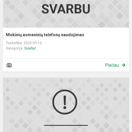
Mokinių asmeninių telefonų naudojimas
Paskelbta: 2025-09-10
Kategorija:
Svarbu!
Plačiau
N
t
a