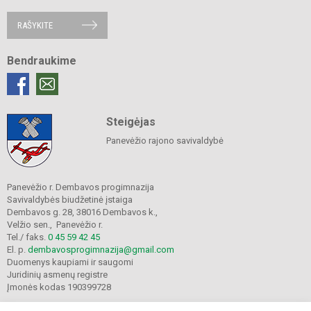
RAŠYKITE
Bendraukime
Steigėjas
Panevėžio rajono savivaldybė
Panevėžio r. Dembavos progimnazija
Savivaldybės biudžetinė įstaiga
Dembavos g. 28, 38016 Dembavos k.,
Velžio sen., Panevėžio r.
Tel./ faks.
0 45 59 42 45
El. p.
dembavosprogimnazija@gmail.com
Duomenys kaupiami ir saugomi
Juridinių asmenų registre
Įmonės kodas 190399728