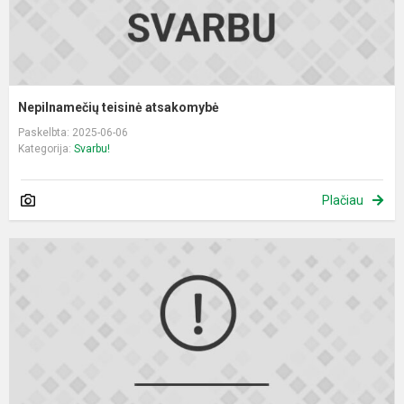
Nepilnamečių teisinė atsakomybė
Paskelbta: 2025-06-06
Kategorija:
Svarbu!
Plačiau
V
ir
j
t