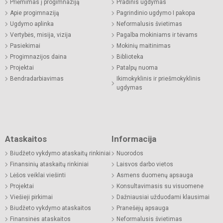
Priėmimas į progimnaziją
Pradinis ugdymas
Apie progimnaziją
Pagrindinio ugdymo I pakopa
Ugdymo aplinka
Neformalusis švietimas
Vertybės, misija, vizija
Pagalba mokiniams ir tėvams
Pasiekimai
Mokinių maitinimas
Progimnazijos daina
Biblioteka
Projektai
Patalpų nuoma
Bendradarbiavimas
Ikimokyklinis ir priešmokyklinis
ugdymas
Ataskaitos
Informacija
Biudžeto vykdymo ataskaitų rinkiniai
Nuorodos
Finansinių ataskaitų rinkiniai
Laisvos darbo vietos
Lėšos veiklai viešinti
Asmens duomenų apsauga
Projektai
Konsultavimasis su visuomene
Viešieji pirkimai
Dažniausiai užduodami klausimai
Biudžeto vykdymo ataskaitos
Pranešėjų apsauga
Finansinės ataskaitos
Neformalusis švietimas