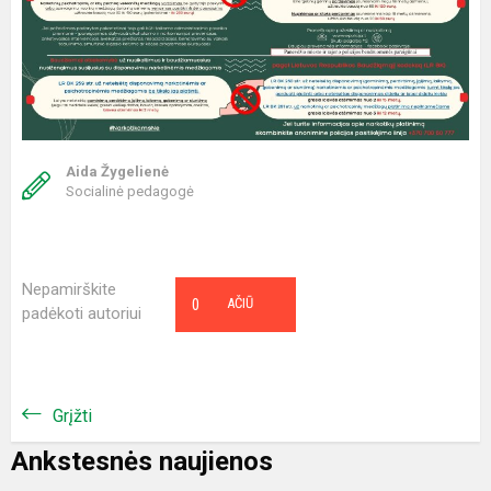
Aida Žygelienė
Socialinė pedagogė
Nepamirškite
0
AČIŪ
padėkoti autoriui
Grįžti
Ankstesnės naujienos