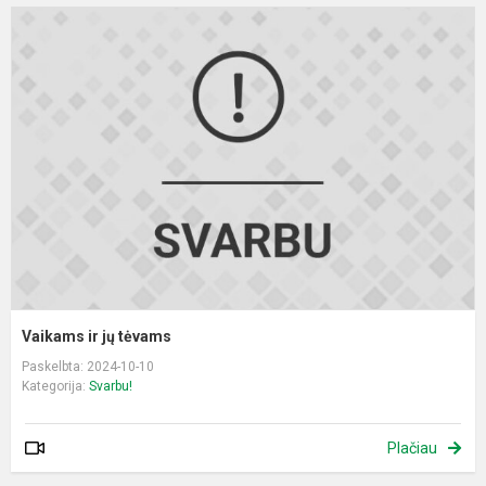
V
ir
j
t
Vaikams ir jų tėvams
Paskelbta: 2024-10-10
Kategorija:
Svarbu!
Plačiau