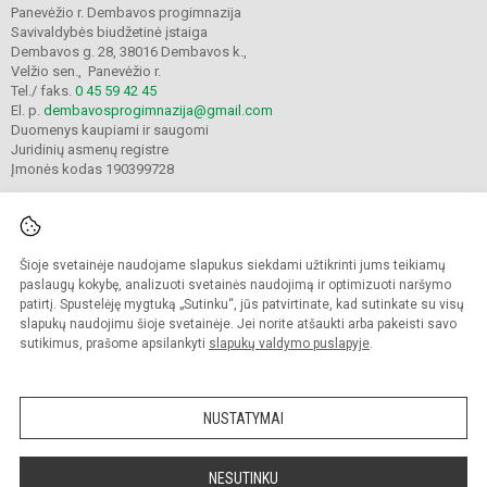
Panevėžio r. Dembavos progimnazija
Savivaldybės biudžetinė įstaiga
Dembavos g. 28, 38016 Dembavos k.,
Velžio sen., Panevėžio r.
Tel./ faks.
0 45 59 42 45
El. p.
dembavosprogimnazija@gmail.com
Duomenys kaupiami ir saugomi
Juridinių asmenų registre
Įmonės kodas 190399728
Šioje svetainėje naudojame slapukus siekdami užtikrinti jums teikiamų
© 2021. Panevėžio r. Dembavos progimnazija. Visos teisės saugomos.
Kopijuoti turinį be raštiško progimnazijos sutikimo griežtai draudžiama.
paslaugų kokybę, analizuoti svetainės naudojimą ir optimizuoti naršymo
patirtį. Spustelėję mygtuką „Sutinku“, jūs patvirtinate, kad sutinkate su visų
Prieinamumo paraiška
Slapukų valdymas
slapukų naudojimu šioje svetainėje. Jei norite atšaukti arba pakeisti savo
sutikimus, prašome apsilankyti
slapukų valdymo puslapyje
.
Sumanus būdas atnaujinti
mokyklos interneto
svetainę
NUSTATYMAI
NESUTINKU