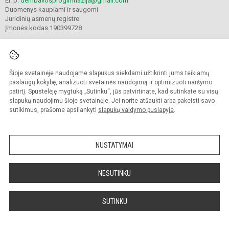
El. p.
dembavosprogimnazija@gmail.com
Duomenys kaupiami ir saugomi
Juridinių asmenų registre
Įmonės kodas 190399728
Šioje svetainėje naudojame slapukus siekdami užtikrinti jums teikiamų
© 2021. Panevėžio r. Dembavos progimnazija. Visos teisės saugomos.
Kopijuoti turinį be raštiško progimnazijos sutikimo griežtai draudžiama.
paslaugų kokybę, analizuoti svetainės naudojimą ir optimizuoti naršymo
patirtį. Spustelėję mygtuką „Sutinku“, jūs patvirtinate, kad sutinkate su visų
Prieinamumo paraiška
Slapukų valdymas
slapukų naudojimu šioje svetainėje. Jei norite atšaukti arba pakeisti savo
sutikimus, prašome apsilankyti
slapukų valdymo puslapyje
.
Sumanus būdas atnaujinti
mokyklos interneto
svetainę
NUSTATYMAI
NESUTINKU
SUTINKU