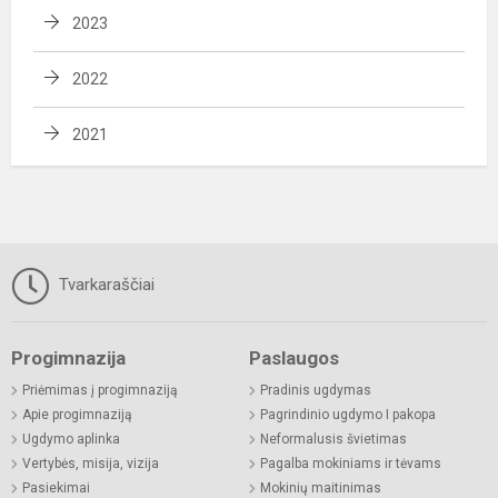
2023
2022
2021
Tvarkaraščiai
Progimnazija
Paslaugos
Priėmimas į progimnaziją
Pradinis ugdymas
Apie progimnaziją
Pagrindinio ugdymo I pakopa
Ugdymo aplinka
Neformalusis švietimas
Vertybės, misija, vizija
Pagalba mokiniams ir tėvams
Pasiekimai
Mokinių maitinimas