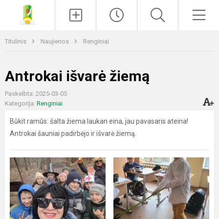
Paieška
Men
Titulinis
Naujienos
Renginiai
Antrokai išvarė žiemą
Paskelbta: 2025-03-05
Kategorija:
Renginiai
Būkit ramūs: šalta žiema laukan eina, jau pavasaris ateina!
Antrokai šauniai padirbėjo ir išvarė žiemą.