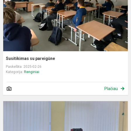
Susitikimas su pareigūne
Paskelbta: 2025-02-26
Kategorija:
Renginiai
Plačiau
G
s
m