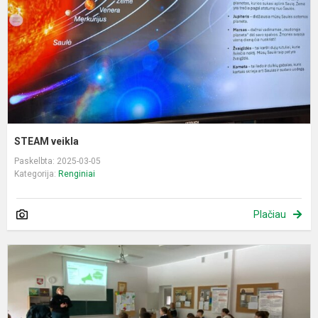
STEAM veikla
Paskelbta: 2025-03-05
Kategorija:
Renginiai
Plačiau
S
s
p