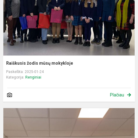
Raiškusis žodis mūsų mokykloje
Paskelbta: 2025-01-24
Kategorija:
Renginiai
Plačiau
P
u
m
r