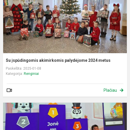
2
m
Su įspūdingomis akimirkomis palydėjome 2024 metus
Paskelbta: 2025-01-08
Kategorija:
Renginiai
Plačiau
P
u
m
r