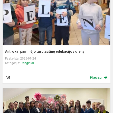
d
Antrokai paminėjo tarptautinę edukacijos dieną
Paskelbta: 2025-01-24
Kategorija:
Renginiai
Plačiau
R
ž
m
m