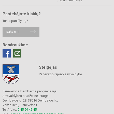
Atviri duomenys
Pastebėjote klaidų?
Turite pasiūlymų?
RAŠYKITE
Bendraukime
Steigėjas
Panevėžio rajono savivaldybė
Panevėžio r. Dembavos progimnazija
Savivaldybės biudžetinė įstaiga
Dembavos g. 28, 38016 Dembavos k.,
Velžio sen., Panevėžio r.
Tel./ faks.
0 45 59 42 45