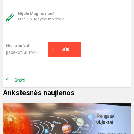
Nijolė Mogiliovienė
Pradinio ugdymo mokytoja
Nepamirškite
0
AČIŪ
padėkoti autoriui
Grįžti
Ankstesnės naujienos
S
v