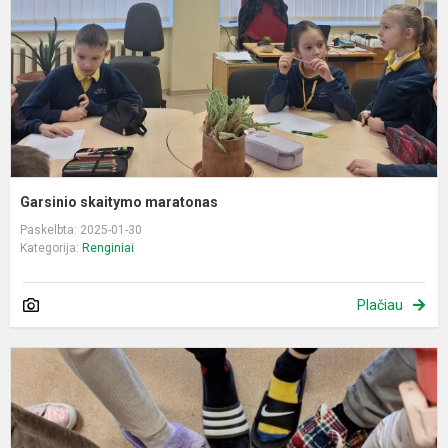
Garsinio skaitymo maratonas
Paskelbta: 2025-01-30
Kategorija:
Renginiai
Plačiau
,