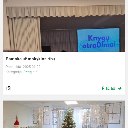
Pamoka už mokyklos ribų
Paskelbta: 2025-01-22
Kategorija:
Renginiai
Plačiau
S
į
a
p