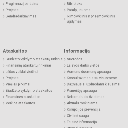
Progimnazijos daina
Biblioteka
Projektai
Patalpų nuoma
Bendradarbiavimas
Ikimokyklinis ir priešmokyklinis
ugdymas
Ataskaitos
Informacija
Biudžeto vykdymo ataskaitų rinkiniai
Nuorodos
Finansinių ataskaitų rinkiniai
Laisvos darbo vietos
Lėšos veiklai viešinti
Asmens duomenų apsauga
Projektai
Konsultavimasis su visuomene
Viešieji pirkimai
Dažniausiai užduodami klausimai
Biudžeto vykdymo ataskaitos
Pranešėjų apsauga
Finansinės ataskaitos
Neformalusis švietimas
Veiklos ataskaitos
Aktualu mokiniams
Korupcijos prevencija
Civilinė sauga
Teisinė informacija