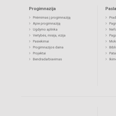
Progimnazija
Pasl
Priėmimas į progimnaziją
Prad
Apie progimnaziją
Pagr
Ugdymo aplinka
Nefo
Vertybės, misija, vizija
Paga
Pasiekimai
Moki
Progimnazijos daina
Bibl
Projektai
Pat
Bendradarbiavimas
Ikim