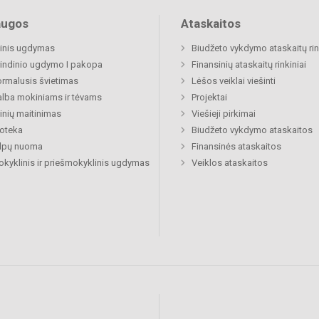
augos
Ataskaitos
inis ugdymas
Biudžeto vykdymo ataskaitų rin
indinio ugdymo I pakopa
Finansinių ataskaitų rinkiniai
rmalusis švietimas
Lėšos veiklai viešinti
lba mokiniams ir tėvams
Projektai
nių maitinimas
Viešieji pirkimai
ioteka
Biudžeto vykdymo ataskaitos
alpų nuoma
Finansinės ataskaitos
okyklinis ir priešmokyklinis ugdymas
Veiklos ataskaitos