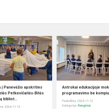
Išvyka
į
Panevėžio
oje
apskrities
Gabrielės
Petkevičaitės-
Bitės...
a į Panevėžio apskrities
Antrokai edukacijoje mok
elės Petkevičaitės-Bitės
programavimo be kompiu
ą bibliot...
Paskelbta: 2024-11-12
Kategorija:
Renginiai
ta: 2024-11-13