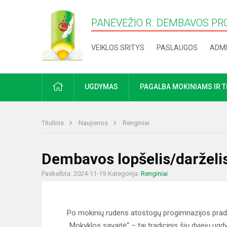
PANEVĖŽIO R. DEMBAVOS PR
VEIKLOS SRITYS
PASLAUGOS
ADMI
PRADŽIA
UGDYMAS
PAGALBA MOKINIAMS IR 
Titulinis
Naujienos
Renginiai
Dembavos lopšelis/darželi
Paskelbta: 2024-11-19
Kategorija:
Renginiai
Po mokinių rudens atostogų progimnazijos pradin
„Mokyklos savaitė“ – tai tradicinis šių dviejų u