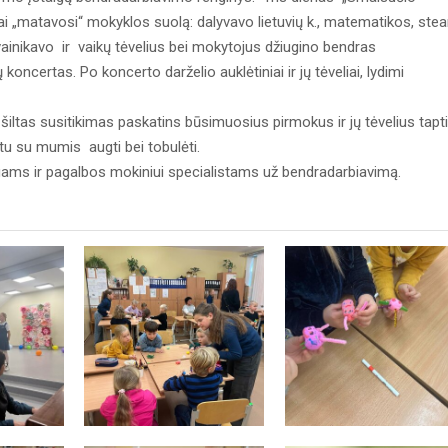
iai „matavosi“ mokyklos suolą: dalyvavo lietuvių k., matematikos, ste
inikavo ir vaikų tėvelius bei mokytojus džiugino bendras
koncertas. Po koncerto darželio auklėtiniai ir jų tėveliai, lydimi
iltas susitikimas paskatins būsimuosius pirmokus ir jų tėvelius tapti
u su mumis augti bei tobulėti.
ams ir pagalbos mokiniui specialistams už bendradarbiavimą.