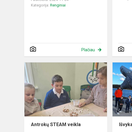
Kategorija:
Renginiai
Plačiau
Antrokų
STEAM
veikla
Antrokų STEAM veikla
Išvyka