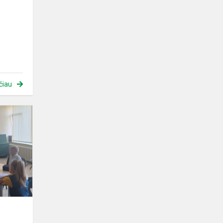
čiau
Baltų
savaitė
Dembavos
progimnazijoje