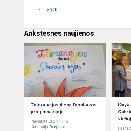
Grįžti
Ankstesnės naujienos
Tolerancijos
diena
Dembavos
progimnazij
Tolerancijos diena Dembavos
Išvyk
progimnazijoje
Gabri
viešąj
Paskelbta: 2024-11-18
Kategorija:
Renginiai
Paskelb