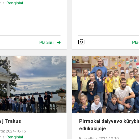
ija:
Renginiai
Plačiau
Pla
Išvyka
ėlių"
į
Trakus
a į Trakus
Pirmokai dalyvavo kūrybi
edukacijoje
ta: 2024-10-16
ija:
Renginiai
Paskelbta: 2024-10-10