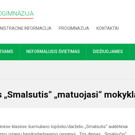
OGIMNAZIJA
NISTRACINĖ INFORMACIJA
PROGIMNAZIJA
KONTAKTAI
TĖVAMS
NEFORMALUSIS ŠVIETIMAS
DIDŽIUOJAMĖS
s „Smalsutis“ „matuojasi“ mokykl
ėse klasėse šurmuliavo lopšelio/darželio „Smalsutis“ auklėtiniai.
gdymo įstaigų bendradarbiavimo renginys. Tris dienas „Smalsučio“