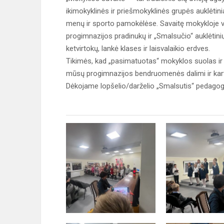
ikimokyklinės ir priešmokyklinės grupės auklėtin
menų ir sporto pamokėlėse. Savaitę mokykloje va
progimnazijos pradinukų ir „Smalsučio“ auklėtinių 
ketvirtokų, lankė klases ir laisvalaikio erdves.
Tikimės, kad „pasimatuotas“ mokyklos suolas ir š
mūsų progimnazijos bendruomenės dalimi ir kart
Dėkojame lopšelio/darželio „Smalsutis“ pedagog