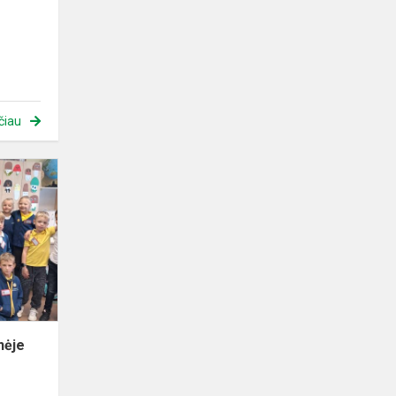
čiau
Pirmokai
dalyvavo
kūrybinėje
edukacijoje
nėje