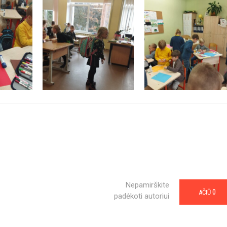
Nepamirškite
0
AČIŪ
padėkoti autoriui