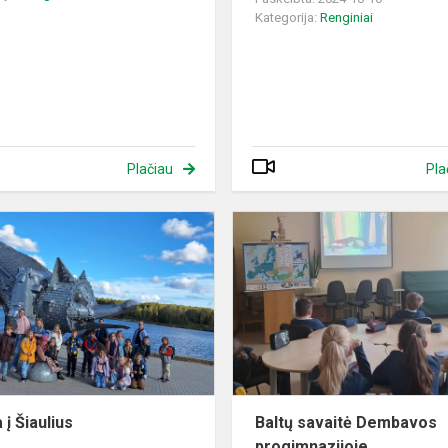
Kategorija:
Renginiai
Plačiau
Pla
Išvyka
į
Šiaulius
 į Šiaulius
Baltų savaitė Dembavos
progimnazijoje