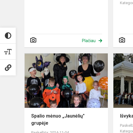
Kategor
Plačiau
Spalio
mėnuo „Jaun
grupėje
Spalio mėnuo „Jaunėlių"
Išvyk
grupėje
Paskelb
Kategor
Paskelbta: 2024-11-04