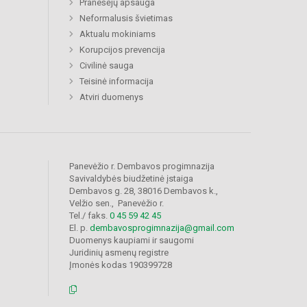
Pranešėjų apsauga
Neformalusis švietimas
Aktualu mokiniams
Korupcijos prevencija
Civilinė sauga
Teisinė informacija
Atviri duomenys
Panevėžio r. Dembavos progimnazija
Savivaldybės biudžetinė įstaiga
Dembavos g. 28, 38016 Dembavos k.,
Velžio sen., Panevėžio r.
Tel./ faks.
0 45 59 42 45
El. p.
dembavosprogimnazija@gmail.com
Duomenys kaupiami ir saugomi
Juridinių asmenų registre
Įmonės kodas 190399728