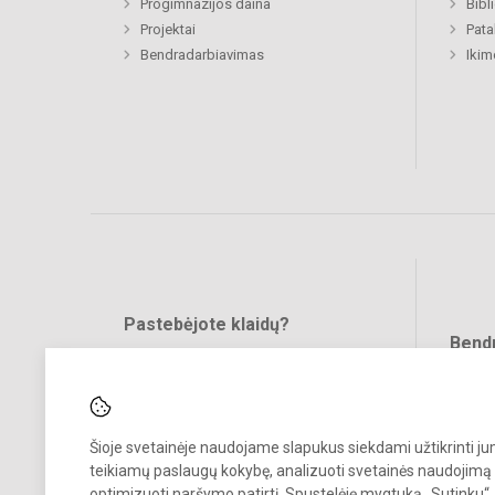
Progimnazijos daina
Bibl
Projektai
Pat
Bendradarbiavimas
Ikim
Pastebėjote klaidų?
Bend
Turite pasiūlymų?
RAŠYKITE
Šioje svetainėje naudojame slapukus siekdami užtikrinti j
teikiamų paslaugų kokybę, analizuoti svetainės naudojimą 
optimizuoti naršymo patirtį. Spustelėję mygtuką „Sutinku“,