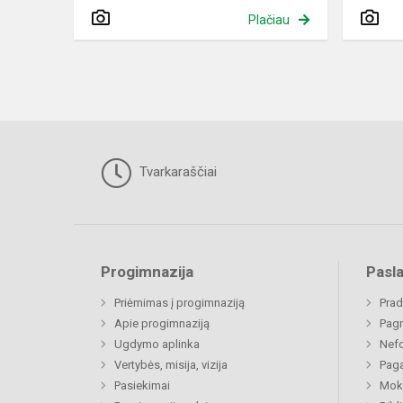
Plačiau
Tvarkaraščiai
Progimnazija
Pasl
Priėmimas į progimnaziją
Prad
Apie progimnaziją
Pagr
Ugdymo aplinka
Nefo
Vertybės, misija, vizija
Paga
Pasiekimai
Moki