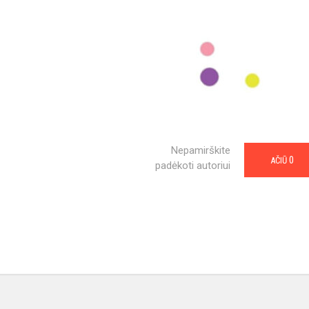
Nepamirškite
0
AČIŪ
padėkoti autoriui