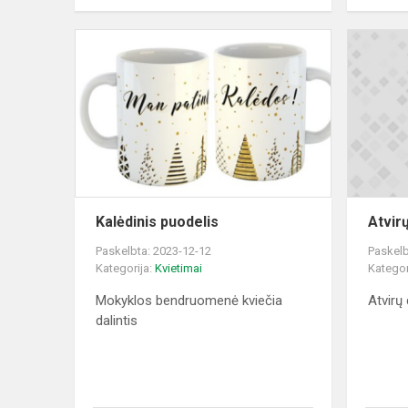
Kalėdinis
puodelis
Kalėdinis puodelis
Atvir
Paskelbta: 2023-12-12
Paskelb
Kategorija:
Kvietimai
Kategor
Mokyklos bendruomenė kviečia
Atvirų
dalintis