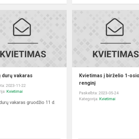
Atvirų
durų
vakaras
ų durų vakaras
Kvietimas į birželio 1-osi
renginį
ta: 2023-11-22
ija:
Kvietimai
Paskelbta: 2023-05-24
Kategorija:
Kvietimai
 durų vakaras gruodžio 11 d.