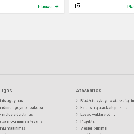
Plačiau
Pla
augos
Ataskaitos
inis ugdymas
Biudžeto vykdymo ataskaitų rin
indinio ugdymo I pakopa
Finansinių ataskaitų rinkiniai
rmalusis švietimas
Lėšos veiklai viešinti
lba mokiniams ir tėvams
Projektai
nių maitinimas
Viešieji pirkimai