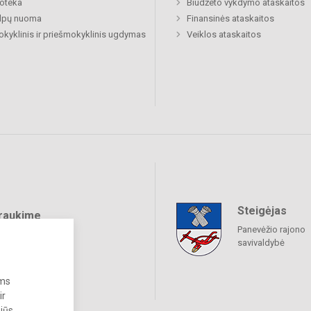
ioteka
Biudžeto vykdymo ataskaitos
alpų nuoma
Finansinės ataskaitos
okyklinis ir priešmokyklinis ugdymas
Veiklos ataskaitos
Steigėjas
raukime
Panevėžio rajono
savivaldybė
ums
ir
 jūs