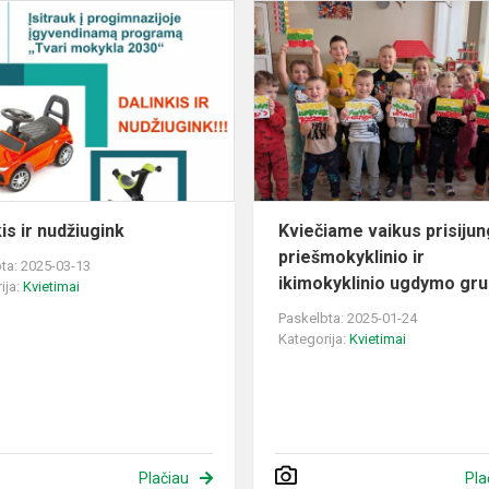
Dalinkis
ir
nudžiugink
is ir nudžiugink
Kviečiame vaikus prisijung
priešmokyklinio ir
ta: 2025-03-13
ikimokyklinio ugdymo grup
ija:
Kvietimai
Paskelbta: 2025-01-24
Kategorija:
Kvietimai
Plačiau
Pla