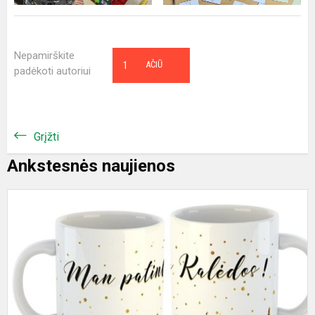
Nepamirškite
1
AČIŪ
padėkoti autoriui
Grįžti
Ankstesnės naujienos
K
p