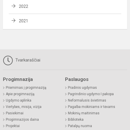
2022
2021
Tvarkaraščiai
Progimnazija
Paslaugos
Priėmimas į progimnaziją
Pradinis ugdymas
Apie progimnaziją
Pagrindinio ugdymo I pakopa
Ugdymo aplinka
Neformalusis švietimas
Vertybės, misija, vizija
Pagalba mokiniams ir tėvams
Pasiekimai
Mokinių maitinimas
Progimnazijos daina
Biblioteka
Projektai
Patalpų nuoma