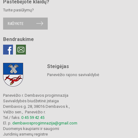
Pastebėjote klaidų?
Turite pasiūlymų?
RAŠYKITE
Bendraukime
Steigėjas
Panevėžio rajono savivaldybė
Panevėžio r. Dembavos progimnazija
Savivaldybės biudžetinė įstaiga
Dembavos g. 28, 38016 Dembavos k.,
Velžio sen., Panevėžio r.
Tel./ faks.
0 45 59 42 45
El. p.
dembavosprogimnazija@gmail.com
Duomenys kaupiami ir saugomi
Juridinių asmenų registre