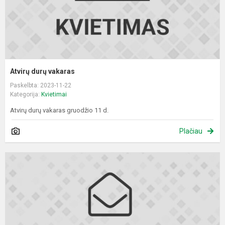
Atvirų durų vakaras
Paskelbta: 2023-11-22
Kategorija:
Kvietimai
Atvirų durų vakaras gruodžio 11 d.
Plačiau
K
į
b
1
o
r