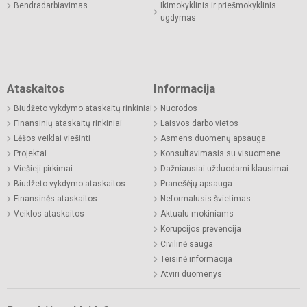
Bendradarbiavimas
Ikimokyklinis ir priešmokyklinis
ugdymas
Ataskaitos
Informacija
Biudžeto vykdymo ataskaitų rinkiniai
Nuorodos
Finansinių ataskaitų rinkiniai
Laisvos darbo vietos
Lėšos veiklai viešinti
Asmens duomenų apsauga
Projektai
Konsultavimasis su visuomene
Viešieji pirkimai
Dažniausiai užduodami klausimai
Biudžeto vykdymo ataskaitos
Pranešėjų apsauga
Finansinės ataskaitos
Neformalusis švietimas
Veiklos ataskaitos
Aktualu mokiniams
Korupcijos prevencija
Civilinė sauga
Teisinė informacija
Atviri duomenys