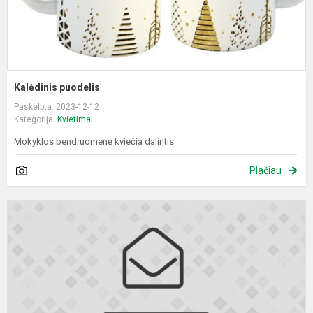
Kalėdinis puodelis
Paskelbta: 2023-12-12
Kategorija:
Kvietimai
Mokyklos bendruomenė kviečia dalintis
Plačiau
A
d
v