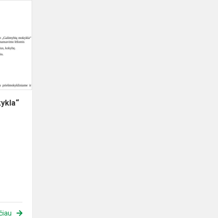
Projektas
„Galimybių
mokykla“
ykla“
čiau