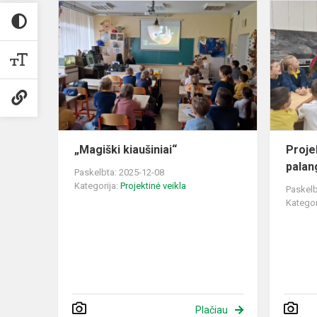
„Magiški
kiaušiniai“
„Magiški kiaušiniai“
Proje
palan
Paskelbta: 2025-12-08
Kategorija:
Projektinė veikla
Paskelb
Kategor
Plačiau