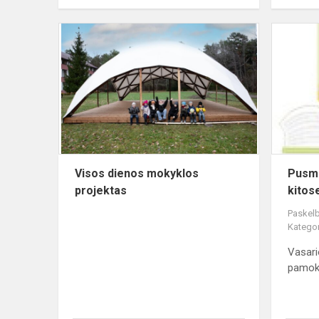
Visos
dienos
mokyklos
projektas
Visos dienos mokyklos
Pusme
projektas
kitos
Paskelb
Kategor
Vasari
pamok