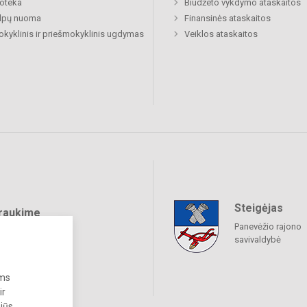
ioteka
Biudžeto vykdymo ataskaitos
alpų nuoma
Finansinės ataskaitos
okyklinis ir priešmokyklinis ugdymas
Veiklos ataskaitos
Steigėjas
raukime
Panevėžio rajono
savivaldybė
ums
ir
 jūs