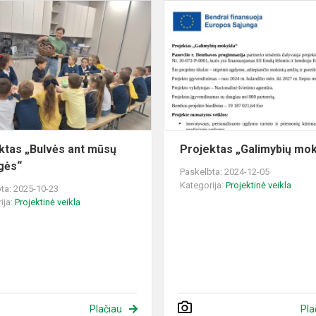
Projektas
„Bulvės
ant
mūsų
palangės“
ktas „Bulvės ant mūsų
Projektas „Galimybių mok
gės“
Paskelbta: 2024-12-05
Kategorija:
Projektinė veikla
ta: 2025-10-23
ija:
Projektinė veikla
Plačiau
Pla