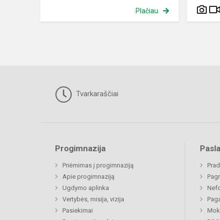
Plačiau
Tvarkaraščiai
Progimnazija
Pasl
Priėmimas į progimnaziją
Prad
Apie progimnaziją
Pagr
Ugdymo aplinka
Nefo
Vertybės, misija, vizija
Paga
Pasiekimai
Moki