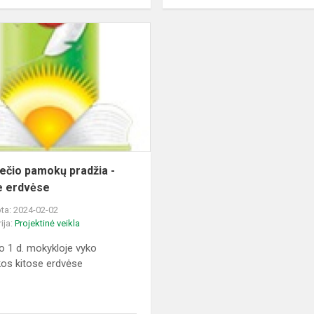
Pusmečio
pamokų
pradžia
-
kitose
erdvėse
čio pamokų pradžia -
e erdvėse
ta: 2024-02-02
ija:
Projektinė veikla
o 1 d. mokykloje vyko
os kitose erdvėse