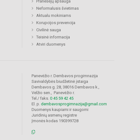
Pranešėjų apsauga
Neformalusis švietimas
Aktualu mokiniams
Korupcijos prevencija
Civilinė sauga
Teisinė informacija
Atviri duomenys
Panevėžio r. Dembavos progimnazija
Savivaldybės biudžetinė įstaiga
Dembavos g. 28, 38016 Dembavos k.,
Velžio sen., Panevėžio r.
Tel./ faks.
0 45 59 42 45
El. p.
dembavosprogimnazija@gmail.com
Duomenys kaupiami ir saugomi
Juridinių asmenų registre
Įmonės kodas 190399728