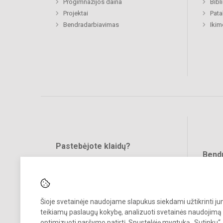
Progimnazijos daina
Bibl
Projektai
Pat
Bendradarbiavimas
Ikim
Pastebėjote klaidų?
Bend
Turite pasiūlymų?
RAŠYKITE
Šioje svetainėje naudojame slapukus siekdami užtikrinti j
teikiamų paslaugų kokybę, analizuoti svetainės naudojimą 
optimizuoti naršymo patirtį. Spustelėję mygtuką „Sutinku“,