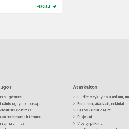
Plačiau
augos
Ataskaitos
inis ugdymas
Biudžeto vykdymo ataskaitų rin
indinio ugdymo I pakopa
Finansinių ataskaitų rinkiniai
rmalusis švietimas
Lėšos veiklai viešinti
lba mokiniams ir tėvams
Projektai
nių maitinimas
Viešieji pirkimai