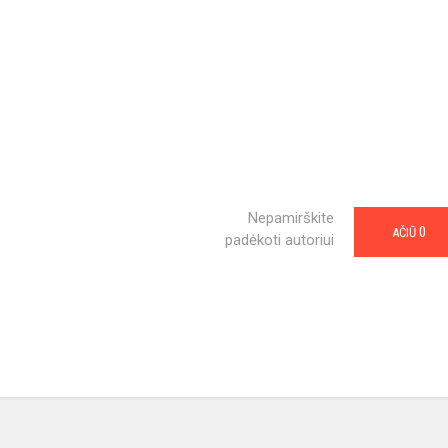
Nepamirškite
0
AČIŪ
padėkoti autoriui