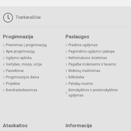
Tvarkaraščiai
Progimnazija
Paslaugos
Priėmimas į progimnaziją
Pradinis ugdymas
Apie progimnaziją
Pagrindinio ugdymo I pakopa
Ugdymo aplinka
Neformalusis švietimas
Vertybės, misija, vizija
Pagalba mokiniams ir tėvams
Pasiekimai
Mokinių maitinimas
Progimnazijos daina
Biblioteka
Projektai
Patalpų nuoma
Bendradarbiavimas
Ikimokyklinis ir priešmokyklinis
ugdymas
Ataskaitos
Informacija