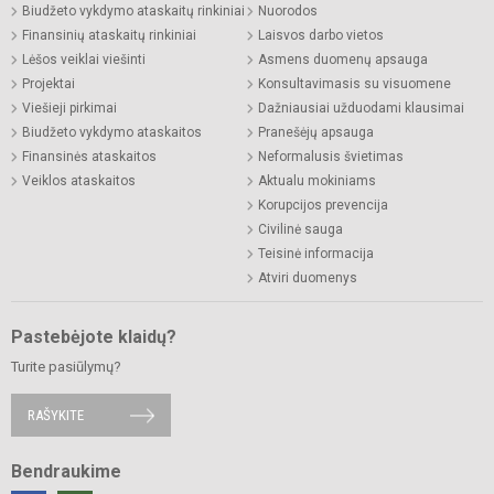
Biudžeto vykdymo ataskaitų rinkiniai
Nuorodos
Finansinių ataskaitų rinkiniai
Laisvos darbo vietos
Lėšos veiklai viešinti
Asmens duomenų apsauga
Projektai
Konsultavimasis su visuomene
Viešieji pirkimai
Dažniausiai užduodami klausimai
Biudžeto vykdymo ataskaitos
Pranešėjų apsauga
Finansinės ataskaitos
Neformalusis švietimas
Veiklos ataskaitos
Aktualu mokiniams
Korupcijos prevencija
Civilinė sauga
Teisinė informacija
Atviri duomenys
Pastebėjote klaidų?
Turite pasiūlymų?
RAŠYKITE
Bendraukime