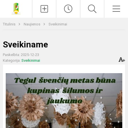
Paieška
Men
Titulinis
Naujienos
Sveikinimai
Sveikiname
Paskelbta: 2025-12-23
Kategorija:
Sveikinimai