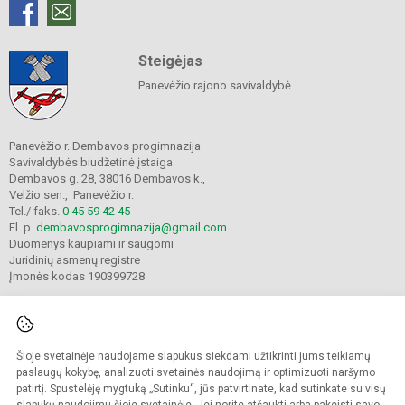
Steigėjas
Panevėžio rajono savivaldybė
Panevėžio r. Dembavos progimnazija
Savivaldybės biudžetinė įstaiga
Dembavos g. 28, 38016 Dembavos k.,
Velžio sen., Panevėžio r.
Tel./ faks.
0 45 59 42 45
El. p.
dembavosprogimnazija@gmail.com
Duomenys kaupiami ir saugomi
Juridinių asmenų registre
Įmonės kodas 190399728
Šioje svetainėje naudojame slapukus siekdami užtikrinti jums teikiamų
© 2021. Panevėžio r. Dembavos progimnazija. Visos teisės saugomos.
Kopijuoti turinį be raštiško progimnazijos sutikimo griežtai draudžiama.
paslaugų kokybę, analizuoti svetainės naudojimą ir optimizuoti naršymo
patirtį. Spustelėję mygtuką „Sutinku“, jūs patvirtinate, kad sutinkate su visų
Prieinamumo paraiška
Slapukų valdymas