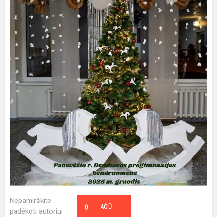
Nepamirškite
0
AČIŪ
padėkoti autoriui