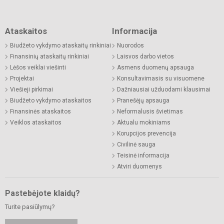
Ataskaitos
Informacija
Biudžeto vykdymo ataskaitų rinkiniai
Nuorodos
Finansinių ataskaitų rinkiniai
Laisvos darbo vietos
Lėšos veiklai viešinti
Asmens duomenų apsauga
Projektai
Konsultavimasis su visuomene
Viešieji pirkimai
Dažniausiai užduodami klausimai
Biudžeto vykdymo ataskaitos
Pranešėjų apsauga
Finansinės ataskaitos
Neformalusis švietimas
Veiklos ataskaitos
Aktualu mokiniams
Korupcijos prevencija
Civilinė sauga
Teisinė informacija
Atviri duomenys
Pastebėjote klaidų?
Turite pasiūlymų?