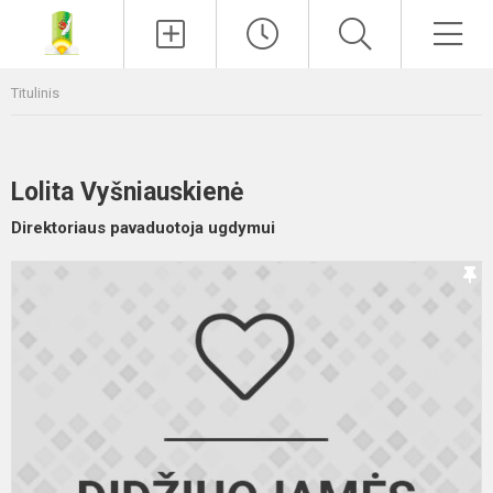
Paieška
Men
Titulinis
Lolita Vyšniauskienė
Direktoriaus pavaduotoja ugdymui
2
2
m
m
p