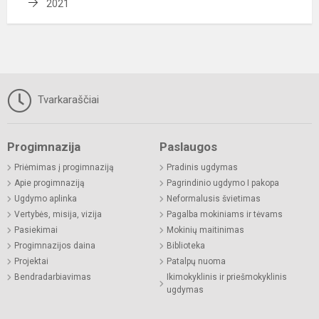
2021
Tvarkaraščiai
Progimnazija
Paslaugos
Priėmimas į progimnaziją
Pradinis ugdymas
Apie progimnaziją
Pagrindinio ugdymo I pakopa
Ugdymo aplinka
Neformalusis švietimas
Vertybės, misija, vizija
Pagalba mokiniams ir tėvams
Pasiekimai
Mokinių maitinimas
Progimnazijos daina
Biblioteka
Projektai
Patalpų nuoma
Bendradarbiavimas
Ikimokyklinis ir priešmokyklinis
ugdymas