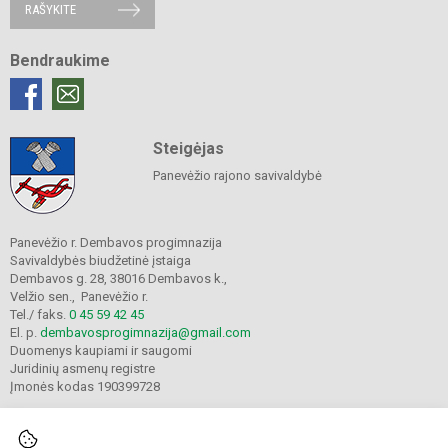
RAŠYKITE
Bendraukime
Steigėjas
Panevėžio rajono savivaldybė
Panevėžio r. Dembavos progimnazija
Savivaldybės biudžetinė įstaiga
Dembavos g. 28, 38016 Dembavos k.,
Velžio sen., Panevėžio r.
Tel./ faks.
0 45 59 42 45
El. p.
dembavosprogimnazija@gmail.com
Duomenys kaupiami ir saugomi
Juridinių asmenų registre
Įmonės kodas 190399728