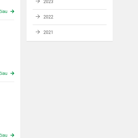
2023
čiau
2022
2021
čiau
čiau