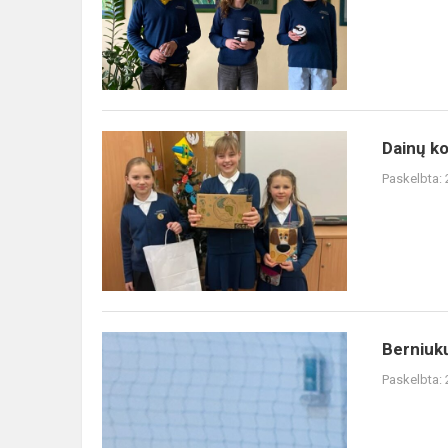
Dainų
Dainų k
konkurso
Paskelbta:
laureatės
Berniukų
Berniuk
futbolo
Paskelbta:
varžybos