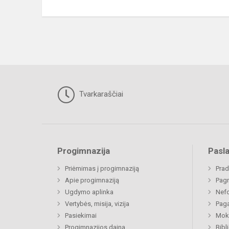
Tvarkaraščiai
Progimnazija
Pasl
Priėmimas į progimnaziją
Prad
Apie progimnaziją
Pagr
Ugdymo aplinka
Nefo
Vertybės, misija, vizija
Paga
Pasiekimai
Moki
Progimnazijos daina
Bibl