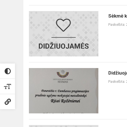
Sėkmė
Sėkmė k
konkurse
Paskelbta:
Didžiuojamės
Didžiuo
trečiokų
Paskelbta:
mokytoja
Rita
Rožėniene