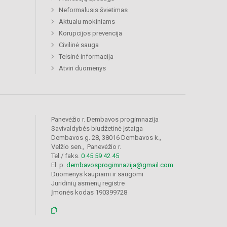
Neformalusis švietimas
Aktualu mokiniams
Korupcijos prevencija
Civilinė sauga
Teisinė informacija
Atviri duomenys
Panevėžio r. Dembavos progimnazija
Savivaldybės biudžetinė įstaiga
Dembavos g. 28, 38016 Dembavos k.,
Velžio sen., Panevėžio r.
Tel./ faks.
0 45 59 42 45
El. p.
dembavosprogimnazija@gmail.com
Duomenys kaupiami ir saugomi
Juridinių asmenų registre
Įmonės kodas 190399728