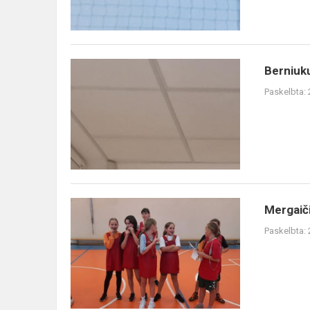
Berniukų
Berniuk
kvadrato
Paskelbta:
varžybos
Mergaičių
Mergaič
kvadrato
Paskelbta:
varžybos