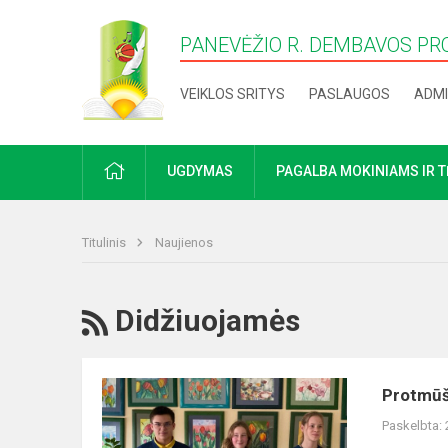
PANEVĖŽIO R. DEMBAVOS PR
VEIKLOS SRITYS
PASLAUGOS
ADMI
PRADŽIA
UGDYMAS
PAGALBA MOKINIAMS IR 
Titulinis
Naujienos
RSS
Didžiuojamės
Protmūšio
Protmūši
nugalėtojai
Paskelbta: