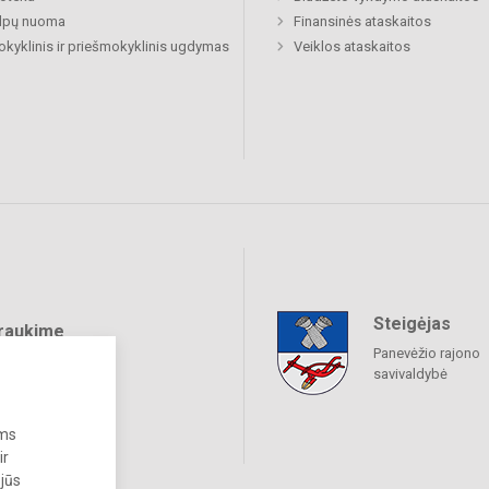
alpų nuoma
Finansinės ataskaitos
okyklinis ir priešmokyklinis ugdymas
Veiklos ataskaitos
Steigėjas
raukime
Panevėžio rajono
savivaldybė
ums
ir
 jūs