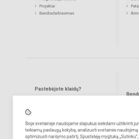
Projektai
Pat
Bendradarbiavimas
Ikim
Pastebėjote klaidų?
Bend
Turite pasiūlymų?
RAŠYKITE
Šioje svetainėje naudojame slapukus siekdami užtikrinti j
teikiamų paslaugų kokybę, analizuoti svetainės naudojimą 
optimizuoti naršymo patirtį. Spustelėję mygtuką „Sutinku“,