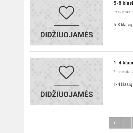
5-
5-8 kla
8
Paskelbta:
klasių
2023-
5-8 klasi
2024
m.m.
pirmūnai
1-
1-4 kla
4
Paskelbta:
klasių
2023-
1-4 klasi
2024
m.m.
pirmūnai
1