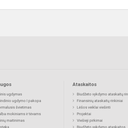
augos
Ataskaitos
inis ugdymas
Biudžeto vykdymo ataskaitų rin
indinio ugdymo I pakopa
Finansinių ataskaitų rinkiniai
rmalusis švietimas
Lėšos veiklai viešinti
lba mokiniams ir tėvams
Projektai
nių maitinimas
Viešieji pirkimai
ioteka
Biudžeto vykdymo ataskaitos