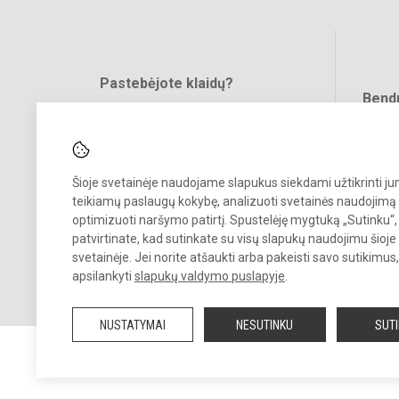
Pastebėjote klaidų?
Bend
Turite pasiūlymų?
RAŠYKITE
Šioje svetainėje naudojame slapukus siekdami užtikrinti j
teikiamų paslaugų kokybę, analizuoti svetainės naudojimą 
optimizuoti naršymo patirtį. Spustelėję mygtuką „Sutinku“,
patvirtinate, kad sutinkate su visų slapukų naudojimu šioje
svetainėje. Jei norite atšaukti arba pakeisti savo sutikimu
© 2021. Panevėžio r. Dembavos progimnazija. Visos teisės saugomos
apsilankyti
slapukų valdymo puslapyje
.
Kopijuoti turinį be raštiško progimnazijos sutikimo griežtai draudžiam
NUSTATYMAI
NESUTINKU
SUT