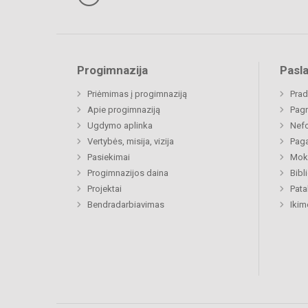
Progimnazija
Pasl
Priėmimas į progimnaziją
Prad
Apie progimnaziją
Pagr
Ugdymo aplinka
Nefo
Vertybės, misija, vizija
Paga
Pasiekimai
Moki
Progimnazijos daina
Bibl
Projektai
Pat
Bendradarbiavimas
Ikim