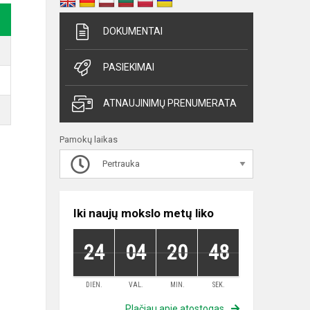
DOKUMENTAI
PASIEKIMAI
ATNAUJINIMŲ PRENUMERATA
Pamokų laikas
Pertrauka
Iki naujų mokslo metų liko
24
04
20
47
DIEN.
VAL.
MIN.
SEK.
Plačiau apie atostogas