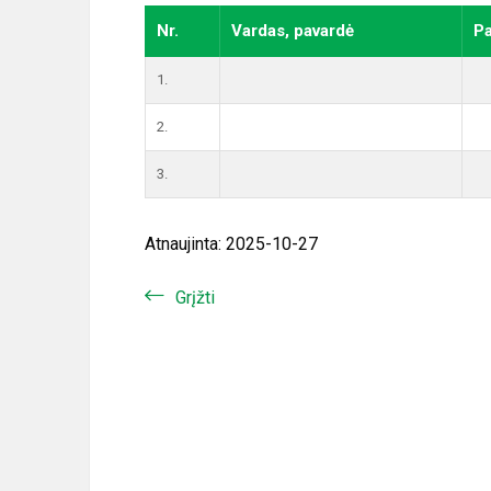
Nr.
Vardas, pavardė
Pa
1.
2.
3.
Atnaujinta: 2025-10-27
Grįžti