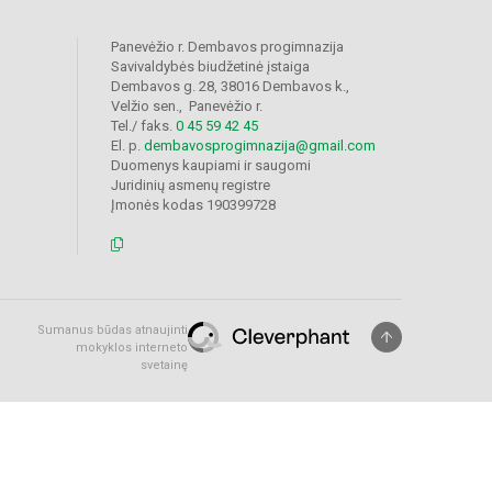
Panevėžio r. Dembavos progimnazija
Savivaldybės biudžetinė įstaiga
Dembavos g. 28, 38016 Dembavos k.,
Velžio sen., Panevėžio r.
Tel./ faks.
0 45 59 42 45
El. p.
dembavosprogimnazija@gmail.com
Duomenys kaupiami ir saugomi
Juridinių asmenų registre
Įmonės kodas 190399728
Sumanus būdas atnaujinti
mokyklos interneto
svetainę