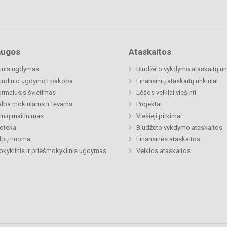
augos
Ataskaitos
inis ugdymas
Biudžeto vykdymo ataskaitų rin
indinio ugdymo I pakopa
Finansinių ataskaitų rinkiniai
rmalusis švietimas
Lėšos veiklai viešinti
lba mokiniams ir tėvams
Projektai
nių maitinimas
Viešieji pirkimai
ioteka
Biudžeto vykdymo ataskaitos
alpų nuoma
Finansinės ataskaitos
okyklinis ir priešmokyklinis ugdymas
Veiklos ataskaitos