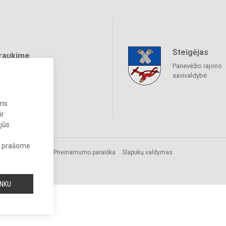
Steigėjas
raukime
Panevėžio rajono
savivaldybė
ums
ir
 jūs
s, prašome
.
Prieinamumo paraiška
Slapukų valdymas
a.
INKU